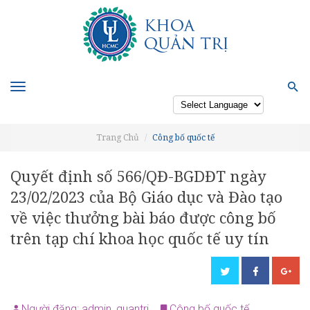
Toggle
navigation
Powered by
Trang Chủ
Công bố quốc tế
Quyết định số 566/QĐ-BGDĐT ngày
23/02/2023 của Bộ Giáo dục và Đào tạo
về việc thưởng bài báo được công bố
trên tạp chí khoa học quốc tế uy tín
Người đăng: admin_quantri
Công bố quốc tế